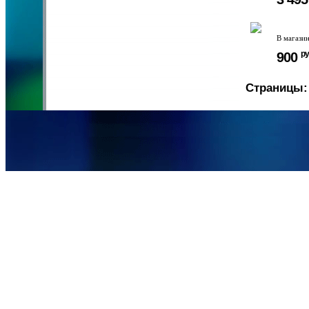
В магази
ру
900
Страницы: