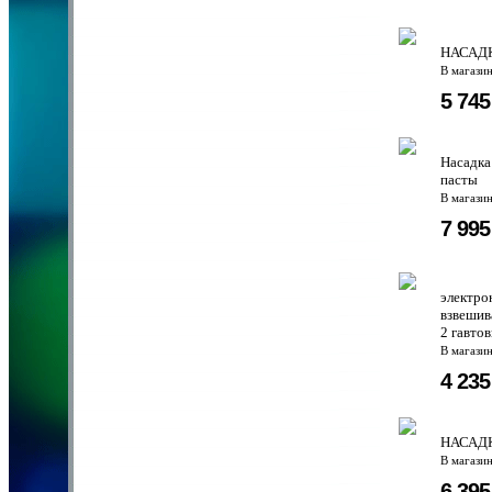
НАСАД
В магази
5 74
Насадка
пасты
В магази
7 99
электро
взвешив
2 гавто
В магази
4 23
НАСАДК
В магази
6 39