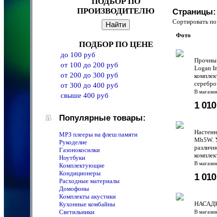
ПОДБОР ПО
ПРОИЗВОДИТЕЛЮ
Страницы:
Сортировать 
Фото
ПОДБОР ПО ЦЕНЕ
до 100 руб
Прочный
от 100 до 200 руб
Logan I
от 200 до 300 руб
комплек
серебро
от 300 до 400 руб
В магази
свыше 400 руб
1 01
Популярные товары:
Настенн
MPЗ плееры на флеш памяти
Mb5W. У
Рукоделие
различно
Газонокосилки
комплек
Ноутбуки
В магази
Комплектующие
Кондиционеры
1 01
Расходные материалы
Домофоны
Комплекты акустики
НАСАД
Кухонные комбайны
Светильники
В магази