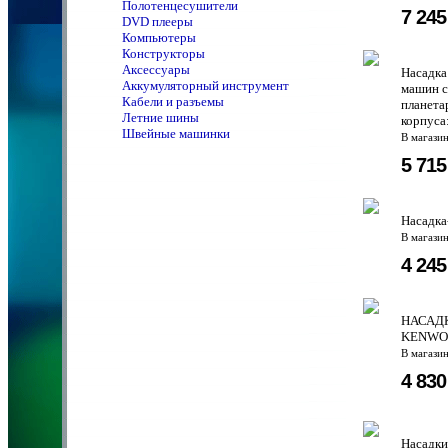
Полотенцeсушители
7 24
DVD плееры
Компьютеры
Конструкторы
Аксессуары
Насадка
Аккумуляторный инструмент
машин с
Кабели и разъемы
планета
Летние шины
корпуса:
Швейные машинки
В магази
5 71
Насадка
В магази
4 24
НАСАД
KENWO
В магази
4 83
Насадки