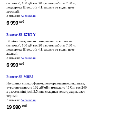
(затычки), 100 дБ, вес 20 г, время работы 7.50 ч,
поддержка Bluetooth 4.1, защита от воды, цвет
красный.
В магазине
AVSound.ru
руб
6 990
Pioneer SE-E7BT-Y
Bluetooth-наушники с микрофоном, вставные
(затычки), 100 дБ, вес 20 г, время работы 7.50 ч,
поддержка Bluetooth 4.1, защита от воды, цвет
жёлтый.
В магазине
AVSound.ru
руб
6 990
Pioneer SE-MHR5
Наушники с микрофоном, полноразмерные, закрытые,
чувствительность 102 дБ/мВт, импеданс 45 Ом, вес 240
г, разъем mini jack 3.5 mm, складная конструкция, цвет
черный.
В магазине
AVSound.ru
руб
19 990