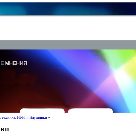
техника, Hi-Fi
»
Наушники
»
ики