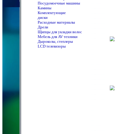
Посудомоечные машины
Камины
Комплектующие
диски
Расходные материалы
Дрели
Щипцы для укладки волос
Мебель для AV техники
Дыроколы, степлеры
LCD телевизоры