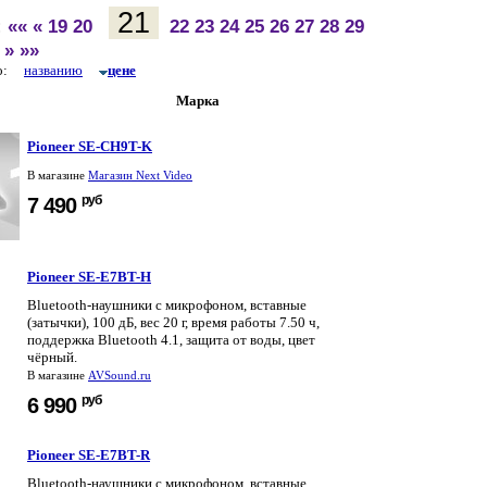
21
:
««
«
19
20
22
23
24
25
26
27
28
29
»
»»
по:
названию
цене
Марка
Pioneer SE-CH9T-K
В магазине
Магазин Next Video
руб
7 490
Pioneer SE-E7BT-H
Bluetooth-наушники с микрофоном, вставные
(затычки), 100 дБ, вес 20 г, время работы 7.50 ч,
поддержка Bluetooth 4.1, защита от воды, цвет
чёрный.
В магазине
AVSound.ru
руб
6 990
Pioneer SE-E7BT-R
Bluetooth-наушники с микрофоном, вставные