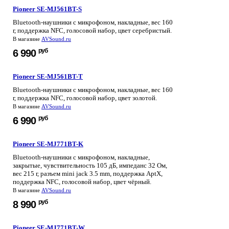
Pioneer SE-MJ561BT-S
Bluetooth-наушники с микрофоном, накладные, вес 160
г, поддержка NFC, голосовой набор, цвет серебристый.
В магазине
AVSound.ru
руб
6 990
Pioneer SE-MJ561BT-T
Bluetooth-наушники с микрофоном, накладные, вес 160
г, поддержка NFC, голосовой набор, цвет золотой.
В магазине
AVSound.ru
руб
6 990
Pioneer SE-MJ771BT-K
Bluetooth-наушники с микрофоном, накладные,
закрытые, чувствительность 105 дБ, импеданс 32 Ом,
вес 215 г, разъем mini jack 3.5 mm, поддержка AptX,
поддержка NFC, голосовой набор, цвет чёрный.
В магазине
AVSound.ru
руб
8 990
Pioneer SE-MJ771BT-W