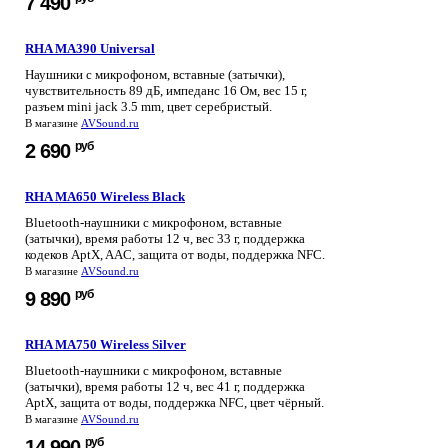
7 490
RHA MA390 Universal
Наушники с микрофоном, вставные (затычки),
чувствительность 89 дБ, импеданс 16 Ом, вес 15 г,
разъем mini jack 3.5 mm, цвет серебристый.
В магазине
AVSound.ru
руб
2 690
RHA MA650 Wireless Black
Bluetooth-наушники с микрофоном, вставные
(затычки), время работы 12 ч, вес 33 г, поддержка
кодеков AptX, AAC, защита от воды, поддержка NFC.
В магазине
AVSound.ru
руб
9 890
RHA MA750 Wireless Silver
Bluetooth-наушники с микрофоном, вставные
(затычки), время работы 12 ч, вес 41 г, поддержка
AptX, защита от воды, поддержка NFC, цвет чёрный.
В магазине
AVSound.ru
руб
14 990