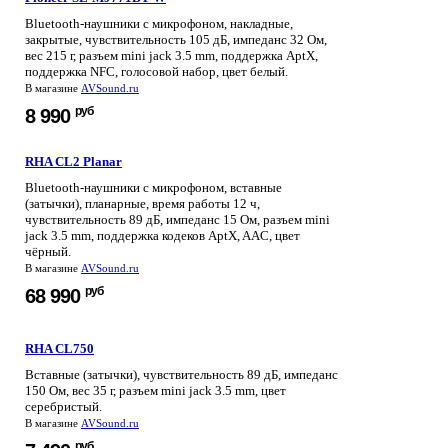
Bluetooth-наушники с микрофоном, накладные,
закрытые, чувствительность 105 дБ, импеданс 32 Ом,
вес 215 г, разъем mini jack 3.5 mm, поддержка AptX,
поддержка NFC, голосовой набор, цвет белый.
В магазине
AVSound.ru
руб
8 990
RHA CL2 Planar
Bluetooth-наушники с микрофоном, вставные
(затычки), планарные, время работы 12 ч,
чувствительность 89 дБ, импеданс 15 Ом, разъем mini
jack 3.5 mm, поддержка кодеков AptX, AAC, цвет
чёрный.
В магазине
AVSound.ru
руб
68 990
RHA CL750
Вставные (затычки), чувствительность 89 дБ, импеданс
150 Ом, вес 35 г, разъем mini jack 3.5 mm, цвет
серебристый.
В магазине
AVSound.ru
руб