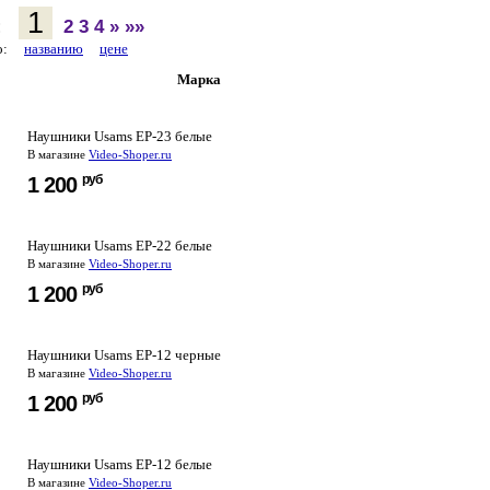
1
:
2
3
4
»
»»
по:
названию
цене
Марка
Наушники Usams EP-23 белые
В магазине
Video-Shoper.ru
руб
1 200
Наушники Usams EP-22 белые
В магазине
Video-Shoper.ru
руб
1 200
Наушники Usams EP-12 черные
В магазине
Video-Shoper.ru
руб
1 200
Наушники Usams EP-12 белые
В магазине
Video-Shoper.ru