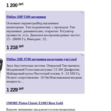
руб
1 200
Philips SHP 5500 наушники
Основные параметрыВид наушников:
мониторные Тип подключения: с проводом Тип
наушников: динамические, открытые Регулятор
громкости: есть Диапазон воспроизводимых частот:
15 - 28000 Гц Импеданс: 32...
руб
1 218
Philips SHE 9700 наушники вкладыши для i-pod
Звук Акустическая система: Открытый Тип магнита:
Неодимовый Голосовая катушка: CCAW Диафрагма:
Майларовый купол Частотный отклик: 6 - 23 500 Гц
Полное сопротивление: 16 Ом Максимальная входная
мощность:...
руб
1 229
1MORE Piston Classic E1003 Rose Gold
Вашему вниманию предлагается революционные