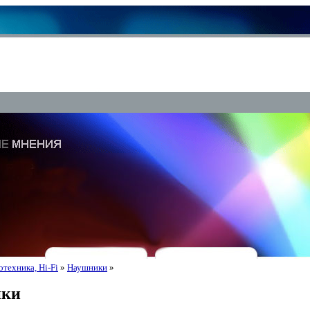
техника, Hi-Fi
»
Наушники
»
ики