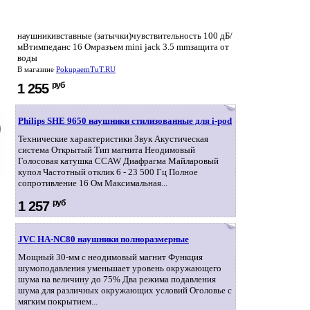
наушникивставные (затычки)чувствительность 100 дБ/
мВтимпеданс 16 Омразъем mini jack 3.5 mmзащита от
воды
В магазине
PokupaemTuT.RU
руб
1 255
Philips SHE 9650 наушники стилизованные для i-pod
Технические характеристики Звук Акустическая
система Открытый Тип магнита Неодимовый
Голосовая катушка CCAW Диафрагма Майларовый
купол Частотный отклик 6 - 23 500 Гц Полное
сопротивление 16 Ом Максимальная...
руб
1 257
JVC HA-NC80 наушники полноразмерные
Мощный 30-мм с неодимовый магнит Функция
шумоподавления уменьшает уровень окружающего
шума на величину до 75% Два режима подавления
шума для различных окружающих условий Оголовье с
мягким покрытием...