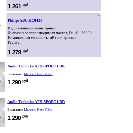
руб
1 261
Philips SBC HC8430
Вид наушников мониторные
Диапазон воспроизводимых частот, Гц 10 - 20000
Номинальная мощность, мВт нет данных
Радиус...
руб
1 278
Audio Technika ATH-SPORT1 BK
В магазине
Магазин Next Video
руб
1 290
Audio Technika ATH-SPORT1 RD
В магазине
Магазин Next Video
руб
1 290