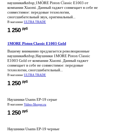
наушники&nbsp;1MORE Piston Classic E1003 от
компании Xiaomi. Данный гаджет совмещает в себе не
совместимое: передовые технологии,
сногсшибательный звук, оригинальный...
В магазине
ULTRA TRADE
руб
1 250
1MORE Piston Classic E1003 Gold
Вашему вниманию предлагается революционные
наушники&nbsp;Наушники 1MORE Piston Classic
E1003 Gold от компании Xiaomi. Данный гаджет
совмещает в себе не совместимое: передовые
технологии, сногсшибательный...
В магазине
ULTRA TRADE
руб
1 250
Наушники Usams EP-19 серые
В магазине
Video-Shoper.ru
руб
1 250
Наушники Usams EP-19 черные