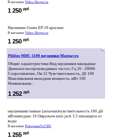
В магазине
Video-Shoper.ru
руб
1 250
Наушники Usams EP-19 красные
В магазине
Video-Shoper.ru
руб
1 250
Philips MHC-1100 наушники Magnavox
Общие характеристики Вид наушников накладные
Диапазон воспроизводимых частот, Гц 20 - 20000
Сопротивление, Ом 32 Чувствительность, Дб 100
Максимальная выходная мощность, мВт 100
Номинальная...
руб
1 252
наушникивставные (затычки)чувствительность 100 дБ/
мВтимпеданс 16 Омразъем mini jack 3.5 mmзащита от
воды
В магазине
PokupaemTuT.RU
руб
1 255