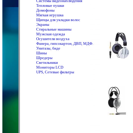
Системы видеонаблюдения
Тепловые пушки
Домофоны
Мягкая игрушка
Щипцы для укладки волос
Экраны
Стиральные машины
Мужская одежда
Осушители воздуха
Фанера, гипсокартон, ДВП, МДФ.
Унитазы, биде
Шины
Шредеры
Светильники
Мониторы LCD
UPS, Сетевые фильтры