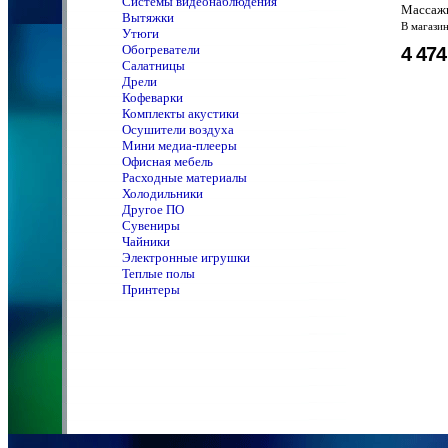
Системы видеонаблюдения
Массажн
Вытяжки
В магази
Утюги
Обогреватели
4 47
Салатницы
Дрели
Кофеварки
Комплекты акустики
Осушители воздуха
Мини медиа-плееры
Офисная мебель
Расходные материалы
Холодильники
Другое ПО
Сувениры
Чайники
Электронные игрушки
Теплые полы
Принтеры