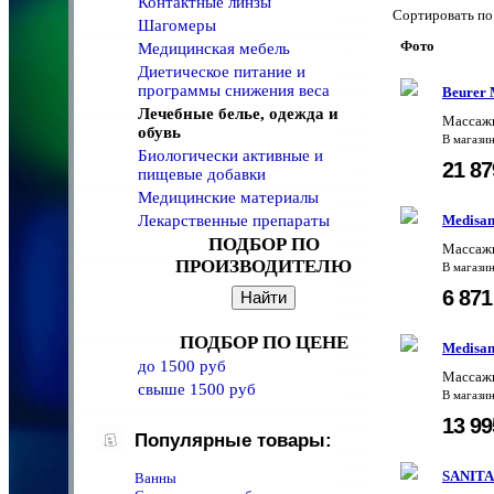
Контактные линзы
Сортировать 
Шагомеры
Фото
Медицинская мебель
Диетическое питание и
программы снижения веса
Beurer 
Лечебные белье, одежда и
Массажн
обувь
В магази
Биологически активные и
21 8
пищевые добавки
Медицинские материалы
Лекарственные препараты
Medisa
ПОДБОР ПО
Массажн
ПРОИЗВОДИТЕЛЮ
В магази
6 87
ПОДБОР ПО ЦЕНЕ
Medisa
до 1500 руб
Массажн
свыше 1500 руб
В магази
13 9
Популярные товары:
SANITA
Ванны