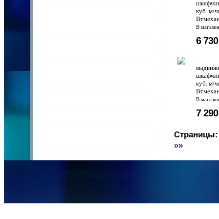
шкафчик
куб. м/
Втмехан
В магази
6 73
выдвижн
шкафчик
куб. м/
Втмехан
В магази
7 29
Страницы:
»»