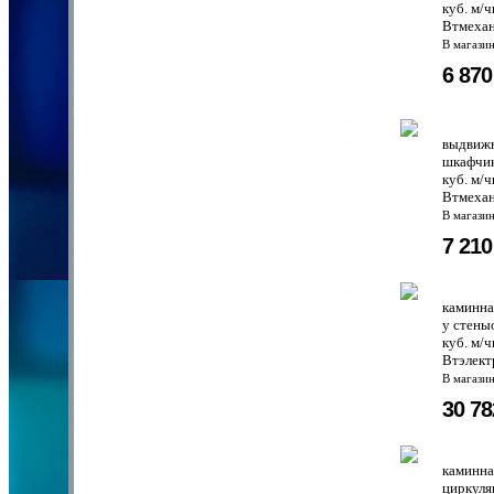
куб. м/
Втмехан
В магази
6 87
выдвижн
шкафчик
куб. м/
Втмехан
В магази
7 21
каминна
у стены
куб. м/
Втэлект
В магази
30 7
каминна
циркуля