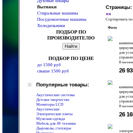
Духовые шкафы
Вытяжки
Страницы:
Стиральные машины
»»
Посудомоечные машины
Сортировать 
Холодильники
Фото
ПОДБОР ПО
ПРОИЗВОДИТЕЛЮ
каминна
циркуля
для уст
управле
ПОДБОР ПО ЦЕНЕ
В магази
до 1500 руб
26 9
свыше 1500 руб
Популярные товары:
каминна
циркуля
Акустические системы
для уст
Детское творчество
управле
Мониторы LCD
В магази
Акустические
26 1
Электрические плиты
Мужская одежда
Мебель для AV техники
Дыроколы, степлеры
электри
Пылесосы