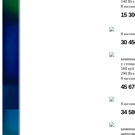
140 Втэ
В магази
15 3
В магази
30 4
каминна
у стены
580 куб
290 Втэ
В магази
45 6
В магази
34 5
каминна
циркуля