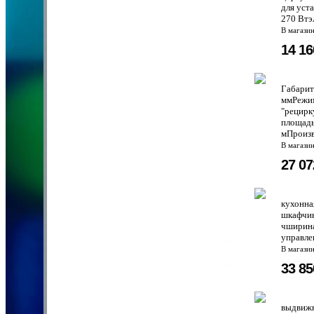
для уст
270 Втэ
В магази
14 1
Габари
ммРежи
"рецирк
площадь
мПроизв
В магази
27 0
кухонна
шкафчик
чширина
управле
В магази
33 8
выдвижн