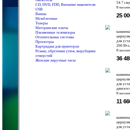
54.7 см
CD, DVD, FDD, Внешние накопители
В магази
USB
Ванны
25 0
Межблочные
Тонеры
Материнские платы
каминна
Плазменные телевизоры
циркуля
Отопительные системы
для уст
Проекторы
260 Втэ
Картриджи для принтеров
Резаки, обрезчики углов, вырубщики
В магази
отверстий
36 4
Женские наручные часы
каминна
циркуля
для уст
двигате
В магази
11 6
каминна
циркуля
для уст