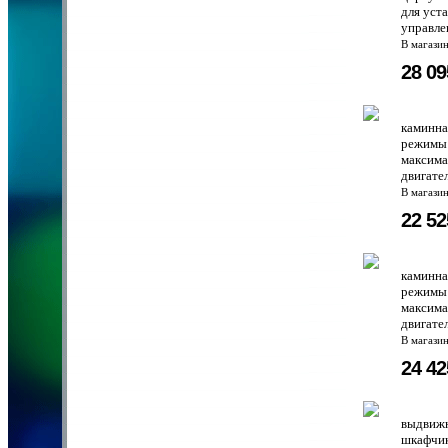
для уст
управле
В магази
28 0
каминна
режимы 
максима
двигател
В магази
22 5
каминна
режимы 
максима
двигател
В магази
24 4
выдвижн
шкафчик