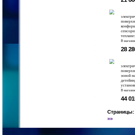
электри
поверхн
конфорк
сенсорн
тепланез
В магази
28 2
электри
поверхн
зоной н
детейин
установ
В магази
44 0
Страницы:
»»