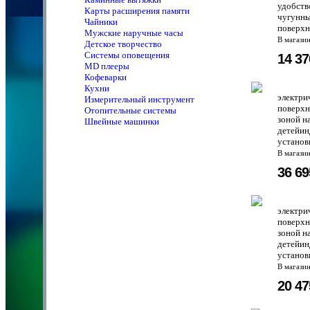
удобств
Карты расширения памяти
чугунны
Чайники
поверхн
Мужские наручные часы
В магази
Детское творчество
Системы оповещения
14 3
MD плееры
Кофеварки
Кухни
электри
Измерительный инструмент
поверхн
Отопительные системы
зоной н
Швейные машинки
детейин
установ
В магази
36 6
электри
поверхн
зоной н
детейин
установ
В магази
20 4