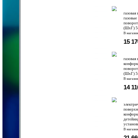
газовая
газовые
поворот
(ШхГ) 5
В магази
15 1
газовая
конфорк
поворот
(ШхГ) 5
В магази
14 1
электри
поверхн
конфорк
детейин
установ
В магази
21 6