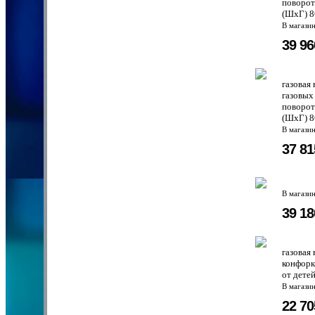
поворот
(ШхГ) 8
В магази
39 9
газовая
газовых
поворот
(ШхГ) 8
В магази
37 8
В магази
39 1
газовая
конфорк
от дете
В магази
22 7