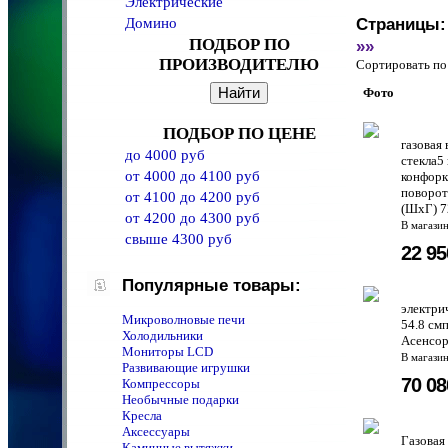
Электрические
Домино
Страницы:
ПОДБОР ПО
»»
ПРОИЗВОДИТЕЛЮ
Сортировать 
Фото
ПОДБОР ПО ЦЕНЕ
газовая
до 4000 руб
стекла5
от 4000 до 4100 руб
конфорк
поворот
от 4100 до 4200 руб
(ШхГ) 7
от 4200 до 4300 руб
В магази
свыше 4300 руб
22 9
Популярные товары:
электри
Микроволновые печи
54.8 см
Холодильники
Aсенсор
Мониторы LCD
В магази
Развивающие игрушки
70 0
Компрессоры
Необычные подарки
Кресла
Аксессуары
Газовая
Каминные вытяжки