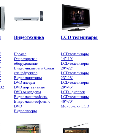
ы
Видеотехника
LCD телевизоры
"
Прочее
LCD телевизоры
"
Операторское
14"-19"
"
оборудование
LCD телевизоры
"
Видеомикшеры и блоки
20"-22"
"
спецэффектов
LCD телевизоры
"
Видеомониторы
23"-28"
"
DVD плееры
LCD телевизоры
 32
DVD портативные
29"-45"
DVD рекордеры
LCD - дисплеи
Видеомагнитофоны
LCD телевизоры
Видеомагнитофоны с
46"-70"
DVD
Моноблоки LCD
Видеоплееры