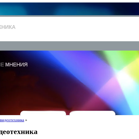
ХНИКА
 видеотехника
»
деотехника