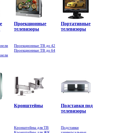
е
Проекционные
Портативные
ы
телевизоры
телевизоры
анели
Проекционные ТВ до 42
Проекционные ТВ до 64
анели
Кронштейны
Подставки под
телевизоры
Кронштейны для ТВ
Подставки
Кронштейны для ЖК
универсальные