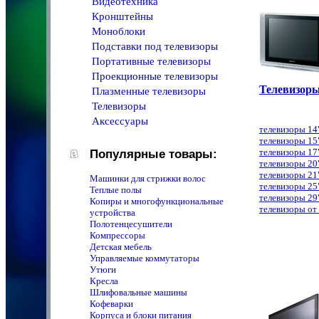
Видеотехника
Кронштейны
Моноблоки
Подставки под телевизоры
Портативные телевизоры
Проекционные телевизоры
Телевизор
Плазменные телевизоры
Телевизоры
Аксессуары
телевизоры 14
телевизоры 15
телевизоры 17
Популярные товары:
телевизоры 20
телевизоры 21
Машинки для стрижки волос
телевизоры 25
Теплые полы
телевизоры 29
Копиры и многофункциональные
телевизоры от
устройства
Полотенцeсушители
Компрессоры
Детская мебель
Управляемые коммутаторы
Утюги
Кресла
Шлифовальные машины
Кофеварки
Корпуса и блоки питания