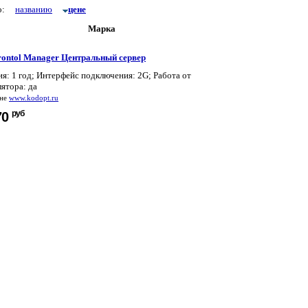
по:
названию
цене
Марка
rontol Manager Центральный сервер
я: 1 год; Интерфейс подключения: 2G; Работа от
ятора: да
ине
www.kodopt.ru
руб
70