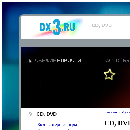
CD, DVD
Каталог
»
Музы
CD, DVD
CD, DV
Компьютерные игры