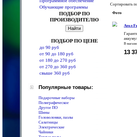
Программное обеспечение
Сортировать 
Обучающие программы
Фото
ПОДБОР ПО
ПРОИЗВОДИТЕЛЮ
Атол F
Гаранти
аккумул
ПОДБОР ПО ЦЕНЕ
В магаз
до 90 руб
13 3
от 90 до 180 руб
от 180 до 270 руб
от 270 до 360 руб
свыше 360 руб
Популярные товары:
Подарочные наборы
Полиграфическое
Другое ПО
Шины
Головоломки, пазлы
Салатницы
Электрические
Чайники
Теплые полы