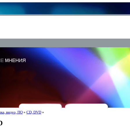
ка, видео, ПО
»
CD, DVD
»
D