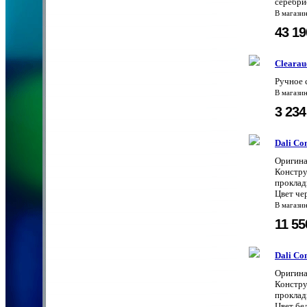
серебри
В магази
43 1
Clearau
Ручное 
В магази
3 23
Dali Co
Оригина
Констру
проклад
Цвет че
В магази
11 5
Dali Co
Оригина
Констру
проклад
Цвет бе