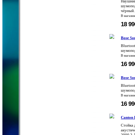
Наушник
шумопода
чёрный.
В магази
18 9
Bose So
Bluetoo
шумопод
В магази
16 9
Bose So
Bluetoo
шумопод
В магази
16 9
Canton L
Стойка 
акустич
2000.2,