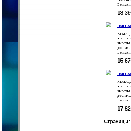
В магази
13 3
Dali Co
Размеще
этапов 
высоты 
достиже
В магази
15 6
Dali Co
Размеще
этапов 
высоты 
достиже
В магази
17 8
Страницы: