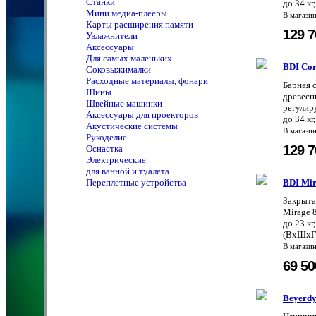
Станки
до 34 к
Мини медиа-плееры
В магази
Карты расширения памяти
129 
Увлажнители
Аксессуары
Для самых маленьких
BDI Cor
Соковыжималки
Расходные материалы, фонари
Барная с
Шины
древесны
Швейные машинки
регулир
Аксессуары для проекторов
до 34 к
Акустические системы
В магази
Рукоделие
129 
Оснастка
Электрические
для ванной и туалета
Переплетные устройства
BDI Mir
Закрыта
Mirage 8
до 23 кг
(ВхШхГ)
В магази
69 5
Beyerdy