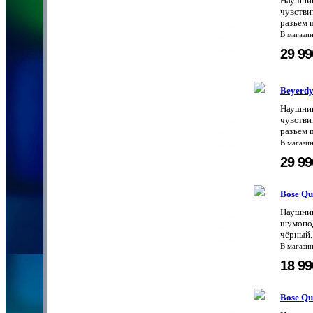
Наушник
чувствит
разъем m
В магази
29 9
Beyerdy
Наушник
чувствит
разъем 
В магази
29 9
Bose Qu
Наушник
шумопода
чёрный.
В магази
18 9
Bose Qu