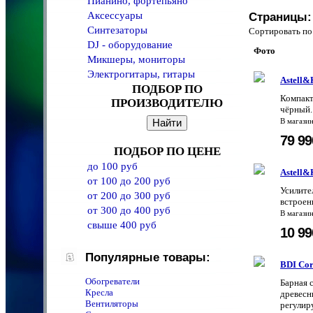
Пианино, фортепьяно
Аксессуары
Страницы:
Синтезаторы
Сортировать 
DJ - оборудование
Фото
Микшеры, мониторы
Электрогитары, гитары
Astell
ПОДБОР ПО
Компакт
ПРОИЗВОДИТЕЛЮ
чёрный.
В магази
79 9
ПОДБОР ПО ЦЕНЕ
до 100 руб
Astell
от 100 до 200 руб
Усилите
от 200 до 300 руб
встроен
от 300 до 400 руб
В магази
свыше 400 руб
10 9
Популярные товары:
BDI Cor
Обогреватели
Барная с
Кресла
древесны
Вентиляторы
регулир