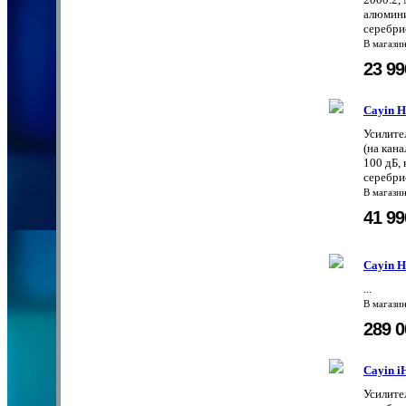
алюмини
серебрис
В магази
23 9
Cayin 
Усилите
(на кан
100 дБ, 
серебри
В магази
41 9
Cayin 
...
В магази
289 
Cayin i
Усилите