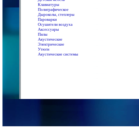
Клавиатуры
Полиграфическое
Дыроколы, степлеры
Пароварки
Осушители воздуха
Аксессуары
Пилы
Акустические
Электрические
Утюги
Акустические системы