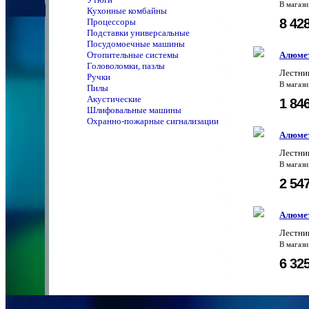
В магаз
Кухонные комбайны
8 42
Процессоры
Подставки универсальные
Посудомоечные машины
Отопительные системы
Алюмет
Головоломки, пазлы
Лестни
Ручки
В магаз
Пилы
Акустические
1 84
Шлифовальные машины
Охранно-пожарные сигнализации
Алюмет
Лестни
В магаз
2 54
Алюмет
Лестн
В магаз
6 32