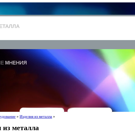
ЕТАЛЛА
удование
»
Изделия из металла
»
 из металла