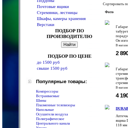
Поддоны
Сортировать 
Почтовые ящики
Фото
Стремянки, лестницы
Шкафы, камеры хранения
Верстаки
Габари
ПОДБОР ПО
табуре
ПРОИЗВОДИТЕЛЮ
пораду
Он изго
В магаз
2 89
ПОДБОР ПО ЦЕНЕ
до 1500 руб
свыше 1500 руб
Габари
стремя
трансф
Популярные товары:
стремян
В магаз
Компрессоры
4 19
Встраиваемые
Шины
Плазменные телевизоры
DURAB
Напольные
Осушители воздуха
Аптечка
Полиграфическое
ящика D
Центрального канала
118 мм
Утюги