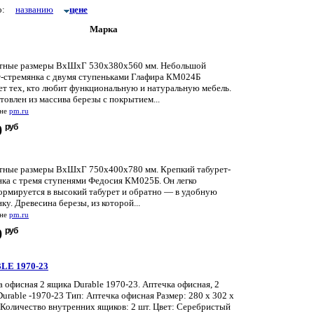
по:
названию
цене
Марка
тные размеры ВхШхГ 530x380x560 мм. Небольшой
т-стремянка с двумя ступеньками Глафира КМ024Б
ет тех, кто любит функциональную и натуральную мебель.
товлен из массива березы с покрытием...
ине
pm.ru
руб
0
тные размеры ВхШхГ 750x400x780 мм. Крепкий табурет-
нка с тремя ступенями Федосия КМ025Б. Он легко
ормируется в высокий табурет и обратно — в удобную
ку. Древесина березы, из которой...
ине
pm.ru
руб
0
LE 1970-23
 офисная 2 ящика Durable 1970-23. Аптечка офисная, 2
urable -1970-23 Тип: Аптечка офисная Размер: 280 х 302 х
 Количество внутренних ящиков: 2 шт. Цвет: Серебристый