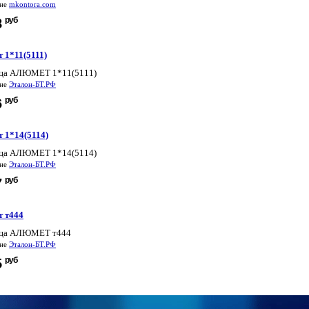
ине
mkontora.com
руб
8
 1*11(5111)
ца АЛЮМЕТ 1*11(5111)
ине
Эталон-БТ.РФ
руб
6
 1*14(5114)
ца АЛЮМЕТ 1*14(5114)
ине
Эталон-БТ.РФ
руб
7
 т444
ица АЛЮМЕТ т444
ине
Эталон-БТ.РФ
руб
5