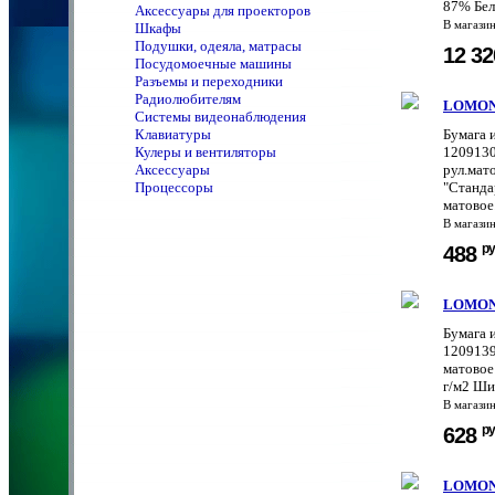
87% Бел
Аксессуары для проекторов
В магази
Шкафы
Подушки, одеяла, матрасы
12 3
Посудомоечные машины
Разъемы и переходники
Радиолюбителям
LOMON
Системы видеонаблюдения
Клавиатуры
Бумага 
Кулеры и вентиляторы
1209130
Аксессуары
рул.мат
Процессоры
"Станда
матовое.
В магази
ру
488
LOMON
Бумага 
1209139
матовое
г/м2 Ши
В магази
ру
628
LOMON