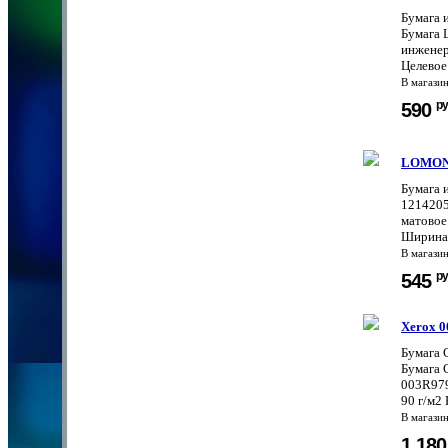
Бумага 
Бумага 
инженер
Целевое
В магази
ру
590
LOMON
Бумага 
1214205
матовое
Ширина 
В магази
ру
545
Xerox 
Бумага 
Бумага 
003R979
90 г/м2 
В магази
1 18