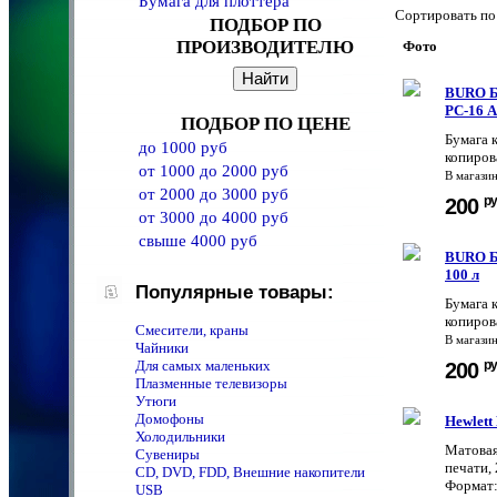
Бумага для плоттера
Сортировать 
ПОДБОР ПО
ПРОИЗВОДИТЕЛЮ
Фото
BURO Б
РС-16 А
ПОДБОР ПО ЦЕНЕ
Бумага 
до 1000 руб
копиров
от 1000 до 2000 руб
В магази
от 2000 до 3000 руб
ру
200
от 3000 до 4000 руб
свыше 4000 руб
BURO Б
100 л
Популярные товары:
Бумага 
копиров
Смесители, краны
В магази
Чайники
Для самых маленьких
ру
200
Плазменные телевизоры
Утюги
Домофоны
Hewlett
Холодильники
Матовая
Сувениры
печати,
CD, DVD, FDD, Внешние накопители
Формат:
USB