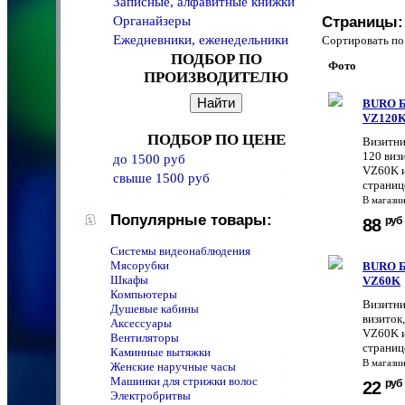
Записные, алфавитные книжки
Органайзеры
Страницы:
Ежедневники, еженедельники
Сортировать 
ПОДБОР ПО
Фото
ПРОИЗВОДИТЕЛЮ
BURO Б
VZ120
ПОДБОР ПО ЦЕНЕ
Визитни
120 виз
до 1500 руб
VZ60K и
свыше 1500 руб
странице
В магази
Популярные товары:
руб
88
Системы видеонаблюдения
Мясорубки
BURO Б
Шкафы
VZ60K
Компьютеры
Визитни
Душевые кабины
визиток
Аксессуары
VZ60K и
Вентиляторы
странице
Каминные вытяжки
В магази
Женские наручные часы
Машинки для стрижки волос
руб
22
Электробритвы