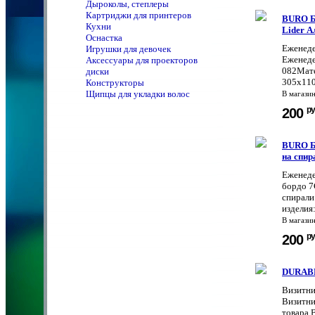
Дыроколы, степлеры
Картриджи для принтеров
BURO Б
Кухни
Lider А
Оснастка
Еженеде
Игрушки для девочек
Еженеде
Аксессуары для проекторов
082Мате
диски
305х110 
Конструкторы
Щипцы для укладки волос
В магази
ру
200
BURO Б
на спир
Еженеде
бордо 7
спирали
изделия:
В магази
ру
200
DURABL
Визитни
Визитни
товара 