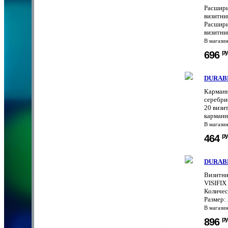
Расшири
визитни
Расшири
визитни
В магази
ру
696
DURABL
Карманн
серебри
20 визи
карманна
В магази
ру
464
DURABL
Визитни
VISIFIX 
Количес
Размер: 
В магази
ру
896