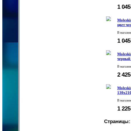
1 04
Moleski
цвет че
В магази
1 04
Moleski
черный 
В магази
2 42
Moleski
130х210
В магази
1 22
Страницы: