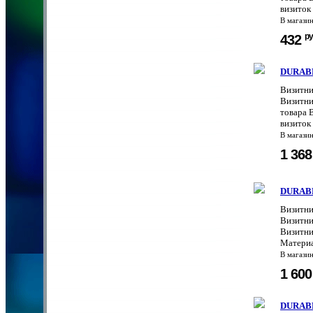
визиток 
В магази
ру
432
DURABL
Визитни
Визитни
товара 
визиток
В магази
1 36
DURABL
Визитни
Визитни
Визитни
Материа
В магази
1 60
DURABL