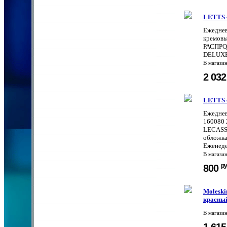
LETTS 4
Ежедне
кремовы
РАСПРО
DELUXE 
В магази
2 03
LETTS 4
Ежеднев
160080 
LECASSA
обложка
Еженеде
В магази
ру
800
Moleski
красный
В магази
1 61