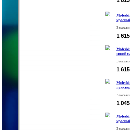
Moleski
красный
В магази
1 61
Moleski
синий с
В магази
1 61
Moleski
пунктир
В магази
1 04
Moleski
красный
В магази