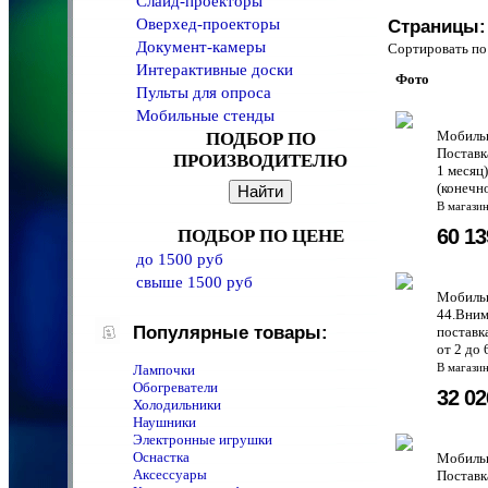
Слайд-проекторы
Оверхед-проекторы
Страницы:
Документ-камеры
Сортировать 
Интерактивные доски
Фото
Пульты для опроса
Мобильные стенды
Мобильн
ПОДБОР ПО
Поставк
ПРОИЗВОДИТЕЛЮ
1 месяц
(конечн
В магази
60 1
ПОДБОР ПО ЦЕНЕ
до 1500 руб
свыше 1500 руб
Мобильн
44.Вним
Популярные товары:
поставк
от 2 до 
Лампочки
В магази
Обогреватели
32 0
Холодильники
Наушники
Электронные игрушки
Оснастка
Мобильн
Аксессуары
Поставк