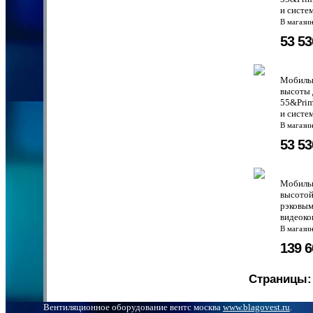
и систем
В магази
53 5
Мобильн
высоты 
55&Prim
и систем
В магази
53 5
Мобильн
высотой
рэковым
видеоко
В магази
139 
Страницы:
Вентиляционное оборудование вентс москва
www.blagovest.ru
.