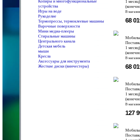
Копиры и многофункциональные
1 месяц
устройства
(конечн
Игры на воде
В магази
Рукоделие
68 0
Термопрессы, термоклеевые машины
Варочные поверхности
Мини медиа-плееры
Стиральные машины
Мобильн
Центрального канала
Поставк
Детская мебель
1 месяц
мыши
(конечн
Кресла
В магази
Аксессуары для инструмента
68 0
Жесткие диски (винчестеры)
Мобильн
Поставк
1 месяц
(конечн
В магази
127 
Мобильн
Поставк