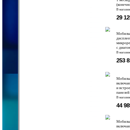
(конечн
В магази
29 1
Мобильн
дисплее
микроре
с диаго
В магази
253 
Мобильн
включая
и встро
панелей
В магази
44 9
Мобильн
включая