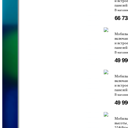
и встро
панелей
В магази
66 7
Мобильн
включая
и встро
панелей
В магази
49 9
Мобильн
включая
и встро
панелей
В магази
49 9
Мобильн
высоты 
55&Prim