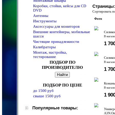
Монтажные шкафы
Коробки, стойки, кейсы для CD
Страницы
DVD
Сортировать 
Антенны
Фото
Инструменты
Аксессуары для мониторов
Внешние контейнеры, мобильные
Силикон
шасси
В магаз
Чистящие принадлежности
1 70
Калибраторы
Монтаж, настройка,
тестирование
Силикон
ПОДБОР ПО
В магаз
ПРОИЗВОДИТЕЛЮ
1 70
Кожаный
ПОДБОР ПО ЦЕНЕ
В магаз
до 1500 руб
1 90
свыше 1500 руб
Популярные товары:
Универ
A3N.On