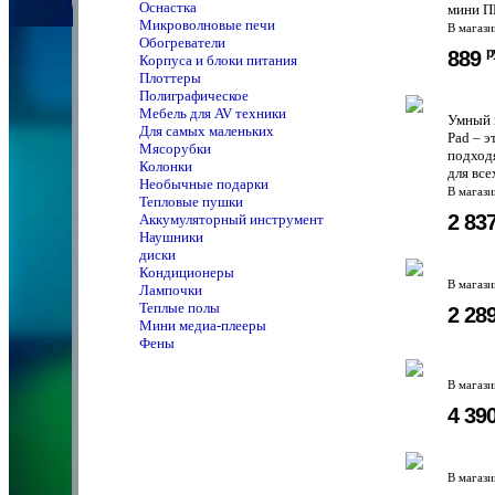
Оснастка
мини ПК
Микроволновые печи
В магаз
Обогреватели
р
889
Корпуса и блоки питания
Плоттеры
Полиграфическое
Мебель для AV техники
Умный к
Для самых маленьких
Pad – э
Мясорубки
подход
Колонки
для все
Необычные подарки
В магаз
Тепловые пушки
2 83
Аккумуляторный инструмент
Наушники
диски
Кондиционеры
В магаз
Лампочки
Теплые полы
2 28
Мини медиа-плееры
Фены
В магаз
4 39
В магаз