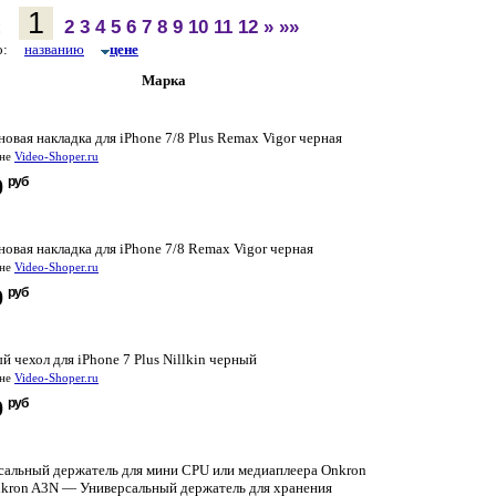
1
:
2
3
4
5
6
7
8
9
10
11
12
»
»»
по:
названию
цене
Марка
овая накладка для iPhone 7/8 Plus Remax Vigor черная
ине
Video-Shoper.ru
руб
0
овая накладка для iPhone 7/8 Remax Vigor черная
ине
Video-Shoper.ru
руб
0
 чехол для iPhone 7 Plus Nillkin черный
ине
Video-Shoper.ru
руб
0
сальный держатель для мини CPU или медиаплеера Onkron
kron A3N — Универсальный держатель для хранения