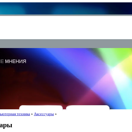
ьютерная техника
»
Аксессуары
»
уары