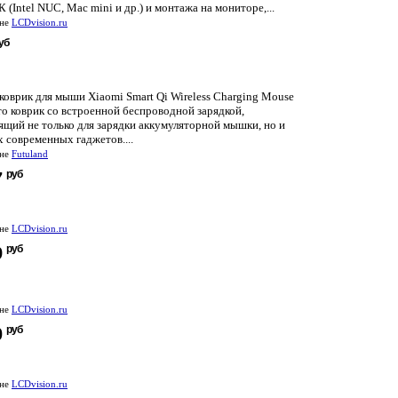
 (Intel NUC, Mac mini и др.) и монтажа на мониторе,...
ине
LCDvision.ru
уб
оврик для мыши Xiaomi Smart Qi Wireless Charging Mouse
то коврик со встроенной беспроводной зарядкой,
ящий не только для зарядки аккумуляторной мышки, но и
х современных гаджетов....
ине
Futuland
руб
7
ине
LCDvision.ru
руб
9
ине
LCDvision.ru
руб
0
ине
LCDvision.ru