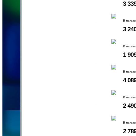
3 33
В магаз
3 24
В магаз
1 90
В магаз
4 08
В магаз
2 49
В магаз
2 78