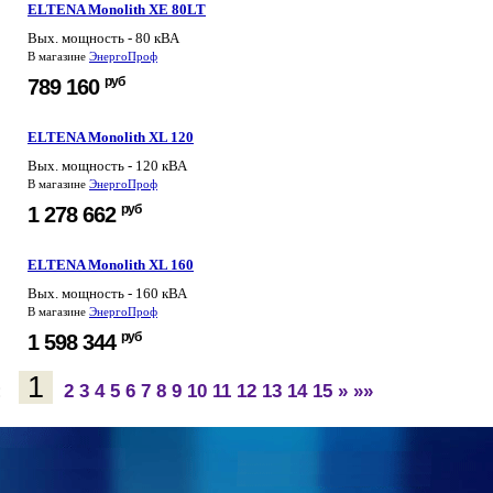
ELTENA Monolith XE 80LT
Вых. мощность - 80 кВА
В магазине
ЭнергоПроф
руб
789 160
ELTENA Monolith XL 120
Вых. мощность - 120 кВА
В магазине
ЭнергоПроф
руб
1 278 662
ELTENA Monolith XL 160
Вых. мощность - 160 кВА
В магазине
ЭнергоПроф
руб
1 598 344
1
:
2
3
4
5
6
7
8
9
10
11
12
13
14
15
»
»»