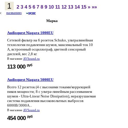
1
:
2
3
4
5
6
7
8
9
10
11
12
13
14
15
»
»»
по:
названию
цене
Марка
Audioquest Niagara 1000EU
Сетевой фильтр на 6 розеток Schuko, ультралинейная
технология подавления шумов, максимальный ток 10
А, встроенный осциллограф, цветной сенсорный
дисплей, вес 2,8 кг.
В магазине
AVSound.ru
руб
113 000
Audioquest Niagara 5000EU
Всего 12 розеток (4 с высокими токами/коррекцией
пиков мощности; 8 с ультра-линейным рассеиванием
шумов - Ultra-Linear Noise Dissipation), неразрушаемая
система подавления высоковольтных выбросов
6000В/3000А...
В магазине
AVSound.ru
руб
454 000