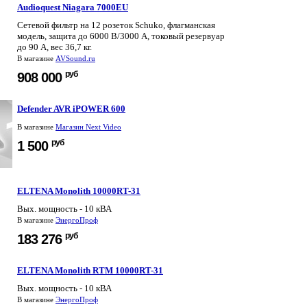
Audioquest Niagara 7000EU
Сетевой фильтр на 12 розеток Schuko, флагманская
модель, защита до 6000 В/3000 А, токовый резервуар
до 90 А, вес 36,7 кг.
В магазине
AVSound.ru
руб
908 000
Defender AVR iPOWER 600
В магазине
Магазин Next Video
руб
1 500
ELTENA Monolith 10000RT-31
Вых. мощность - 10 кВА
В магазине
ЭнергоПроф
руб
183 276
ELTENA Monolith RTM 10000RT-31
Вых. мощность - 10 кВА
В магазине
ЭнергоПроф