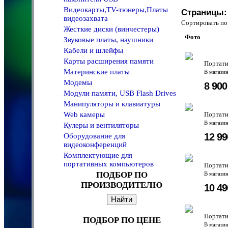
Видеокарты,TV-тюнеры,Платы
Страницы:
видеозахвата
Сортировать 
Жесткие диски (винчестеры)
Фото
Звуковые платы, наушники
Кабели и шлейфы
Карты расширения памяти
Портати
Материнские платы
В магази
Модемы
8 90
Модули памяти, USB Flash Drives
Манипуляторы и клавиатуры
Web камеры
Портати
В магази
Кулеры и вентиляторы
12 9
Оборудование для
видеоконференций
Комплектующие для
портативных компьютеров
Портати
ПОДБОР ПО
В магази
ПРОИЗВОДИТЕЛЮ
10 4
Портати
ПОДБОР ПО ЦЕНЕ
В магази