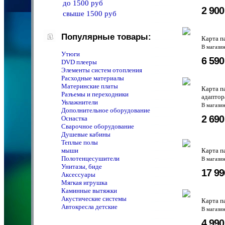
до 1500 руб
2 90
свыше 1500 руб
Популярные товары:
Карта п
В магази
Утюги
6 59
DVD плееры
Элементы систем отопления
Расходные материалы
Материнские платы
Карта п
Разъемы и переходники
адаптор
Увлажнители
В магази
Дополнительное оборудование
2 69
Оснастка
Сварочное оборудование
Душевые кабины
Теплые полы
мыши
Карта п
Полотенцeсушители
В магази
Унитазы, биде
17 9
Аксессуары
Мягкая игрушка
Каминные вытяжки
Акустические системы
Карта п
Автокресла детские
В магази
4 99