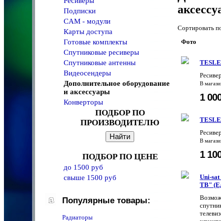
Ресиверы
аксессу
Подписки
CAM - модули
Сортировать 
Карты доступа
Готовые комплекты
Фото
Спутниковые ресиверы
Спутниковые антенны
TESLE
Видеосендеры
Ресиве
Дополнительное оборудование
В магаз
и аксессуары
1 00
Конверторы
ПОДБОР ПО
TESLE
ПРОИЗВОДИТЕЛЮ
Ресиве
В магаз
1 10
ПОДБОР ПО ЦЕНЕ
до 1500 руб
Uni-sa
свыше 1500 руб
ТВ" (Е
Возмож
Популярные товары:
спутни
телевиз
Радиаторы