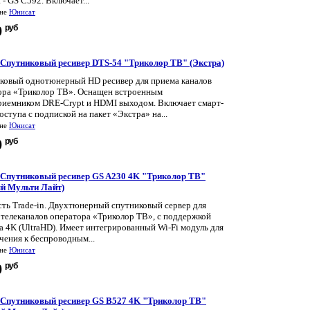
 - GS C592. Включает...
ине
Юнисат
руб
0
t Спутниковый ресивер DTS-54 "Триколор ТВ" (Экстра)
ковый однотюнерный HD ресивер для приема каналов
ора «Триколор ТВ». Оснащен встроенным
риемником DRE-Crypt и HDMI выходом. Включает смарт-
оступа с подпиской на пакет «Экстра» на...
ине
Юнисат
руб
0
t Спутниковый ресивер GS A230 4K "Триколор ТВ"
й Мульти Лайт)
сть Trade-in. Двухтюнерный спутниковый сервер для
 телеканалов оператора «Триколор ТВ», с поддержкой
 4K (UltraHD). Имеет интегрированный Wi-Fi модуль для
чения к беспроводным...
ине
Юнисат
руб
0
t Спутниковый ресивер GS B527 4K "Триколор ТВ"