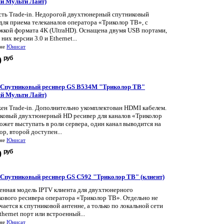
й Мульти Лайт)
есть Trade-in. Недорогой двухтюнерный спутниковый
для приема телеканалов оператора «Триколор ТВ», с
жкой формата 4K (UltraHD). Оснащена двумя USB портами,
 них версии 3.0 и Ethernet...
ине
Юнисат
руб
0
t Спутниковый ресивер GS B534M "Триколор ТВ"
й Мульти Лайт)
ен Trade-in. Дополнительно укомплектован HDMI кабелем.
ковый двухтюнерный HD ресивер для каналов «Триколор
жет выступать в роли сервера, один канал выводится на
ор, второй доступен...
ине
Юнисат
руб
0
t Спутниковый ресивер GS C592 "Триколор ТВ" (клиент)
енная модель IPTV клиента для двухтюнерного
кового ресивера оператора «Триколор ТВ». Отдельно не
ается к спутниковой антенне, а только по локальной сети
thernet порт или встроенный...
ине
Юнисат