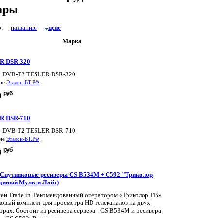
ары
по:
названию
цене
Марка
R DSR-320
р DVB-T2 TESLER DSR-320
ине
Эталон-БТ.РФ
руб
0
R DSR-710
р DVB-T2 TESLER DSR-710
ине
Эталон-БТ.РФ
руб
0
t Спутниковые ресиверы GS B534M + C592 "Триколор
диный Мульти Лайт)
ен Trade in. Рекомендованный оператором «Триколор ТВ»
ковый комплект для просмотра HD телеканалов на двух
орах. Состоит из ресивера сервера - GS B534M и ресивера