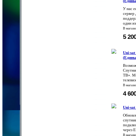
(Едины
У нас 
сервер 
поддер
один из
В магаз
5 20
Uni-sa
(Едины
Возмож
Спутни
ТВ». Мо
телевиз
В магаз
4 60
Uni-sa
Обновл
спутни
подключ
через E
В магаз