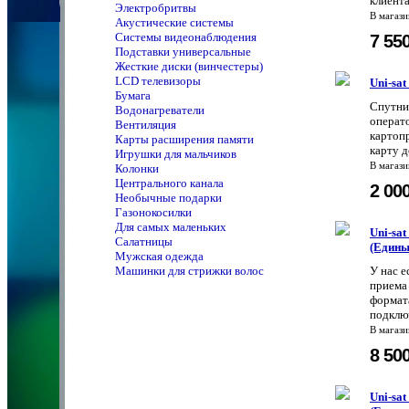
клиента
Электробритвы
В магаз
Акустические системы
Системы видеонаблюдения
7 55
Подставки универсальные
Жесткие диски (винчестеры)
LCD телевизоры
Uni-sa
Бумага
Спутни
Водонагреватели
операт
Вентиляция
картоп
Карты расширения памяти
карту д
Игрушки для мальчиков
В магаз
Колонки
Центрального канала
2 00
Необычные подарки
Газонокосилки
Для самых маленьких
Uni-sa
Салатницы
(Едины
Мужская одежда
Машинки для стрижки волос
У нас е
приема
формата
подклю
В магаз
8 50
Uni-sa