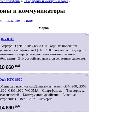
вые телефоны
»
Смартфоны и коммуникаторы
»
оны и коммуникаторы
по:
названию
цене
Марка
Qtek 8310
Смартфон Qtek 8310: Qtek 8310 – один из новейших
деловых смартфонов от Qtek. 8310 основан на предыдущих
поколениях смартфонов, но имеет многочисленные
обновления. Это устройство является серьезным деловым...
руб
10 660
Qtek HTC 8600
Общие характеристики Диапазоны частот: GSM 900, GSM
1800, GSM 1900, WCDMA Смартфон: да Тип корпуса:
классический Конструкция: джойстик Антенна:
встроенная Вес: 120 г Размеры:...
руб
14 690