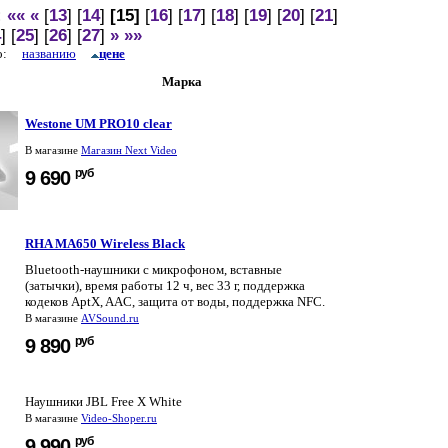
:
««
«
[
13
] [
14
]
[15]
[
16
] [
17
] [
18
] [
19
] [
20
] [
21
]
4
] [
25
] [
26
] [
27
]
»
»»
по:
названию
цене
Марка
Westone UM PRO10 clear
В магазине
Магазин Next Video
руб
9 690
RHA MA650 Wireless Black
Bluetooth-наушники с микрофоном, вставные
(затычки), время работы 12 ч, вес 33 г, поддержка
кодеков AptX, AAC, защита от воды, поддержка NFC.
В магазине
AVSound.ru
руб
9 890
Наушники JBL Free X White
В магазине
Video-Shoper.ru
руб
9 990