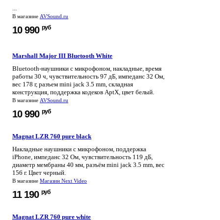
...
В магазине
AVSound.ru
руб
10 990
Marshall Major III Bluetooth White
Bluetooth-наушники с микрофоном, накладные, время
работы 30 ч, чувствительность 97 дБ, импеданс 32 Ом,
вес 178 г, разъем mini jack 3.5 mm, складная
конструкция, поддержка кодеков AptX, цвет белый.
В магазине
AVSound.ru
руб
10 990
Magnat LZR 760 pure black
Накладные наушники с микрофоном, поддержка
iPhone, импеданс 32 Ом, чувствительность 119 дБ,
диаметр мембраны 40 мм, разъём mini jack 3.5 mm, вес
156 г. Цвет черный.
В магазине
Магазин Next Video
руб
11 190
Magnat LZR 760 pure white