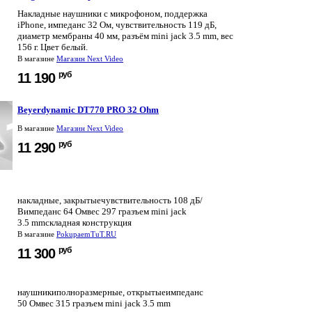
Накладные наушники с микрофоном, поддержка
iPhone, импеданс 32 Ом, чувствительность 119 дБ,
диаметр мембраны 40 мм, разъём mini jack 3.5 mm, вес
156 г. Цвет белый.
В магазине
Магазин Next Video
руб
11 190
Beyerdynamic DT770 PRO 32 Ohm
В магазине
Магазин Next Video
руб
11 290
накладные, закрытыечувствительность 108 дБ/
Вимпеданс 64 Омвес 297 гразъем mini jack
3.5 mmскладная конструкция
В магазине
PokupaemTuT.RU
руб
11 300
наушникиполноразмерные, открытыеимпеданс
50 Омвес 315 гразъем mini jack 3.5 mm