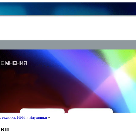
техника, Hi-Fi
»
Наушники
»
ики