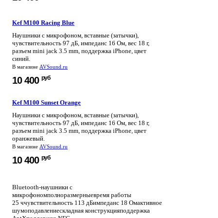
Kef M100 Racing Blue
Наушники с микрофоном, вставные (затычки),
чувствительность 97 дБ, импеданс 16 Ом, вес 18 г,
разъем mini jack 3.5 mm, поддержка iPhone, цвет
синий.
В магазине
AVSound.ru
руб
10 400
Kef M100 Sunset Orange
Наушники с микрофоном, вставные (затычки),
чувствительность 97 дБ, импеданс 16 Ом, вес 18 г,
разъем mini jack 3.5 mm, поддержка iPhone, цвет
оранжевый.
В магазине
AVSound.ru
руб
10 400
Bluetooth-наушники с
микрофономполноразмерныевремя работы
25 ччувствительность 113 дБимпеданс 18 Омактивное
шумоподавлениескладная конструкцияподдержка