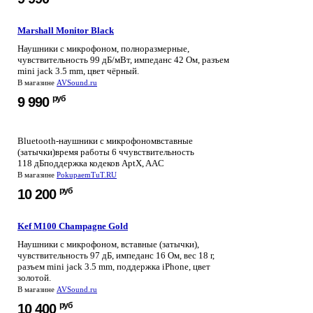
Marshall Monitor Black
Наушники с микрофоном, полноразмерные,
чувствительность 99 дБ/мВт, импеданс 42 Ом, разъем
mini jack 3.5 mm, цвет чёрный.
В магазине
AVSound.ru
руб
9 990
Bluetooth-наушники с микрофономвставные
(затычки)время работы 6 ччувствительность
118 дБподдержка кодеков AptX, AAC
В магазине
PokupaemTuT.RU
руб
10 200
Kef M100 Champagne Gold
Наушники с микрофоном, вставные (затычки),
чувствительность 97 дБ, импеданс 16 Ом, вес 18 г,
разъем mini jack 3.5 mm, поддержка iPhone, цвет
золотой.
В магазине
AVSound.ru
руб
10 400