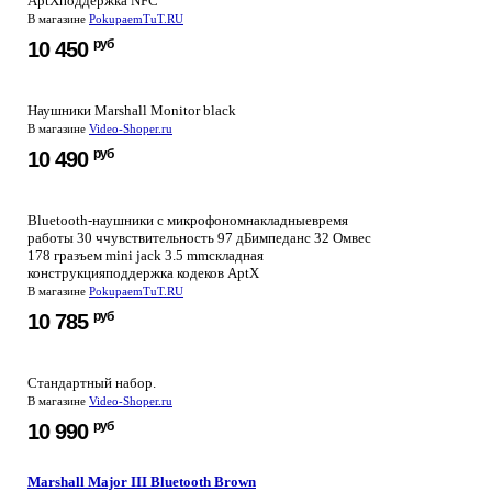
AptXподдержка NFC
В магазине
PokupaemTuT.RU
руб
10 450
Наушники Marshall Monitor black
В магазине
Video-Shoper.ru
руб
10 490
Bluetooth-наушники с микрофономнакладныевремя
работы 30 ччувствительность 97 дБимпеданс 32 Омвес
178 гразъем mini jack 3.5 mmскладная
конструкцияподдержка кодеков AptX
В магазине
PokupaemTuT.RU
руб
10 785
Стандартный набор.
В магазине
Video-Shoper.ru
руб
10 990
Marshall Major III Bluetooth Brown