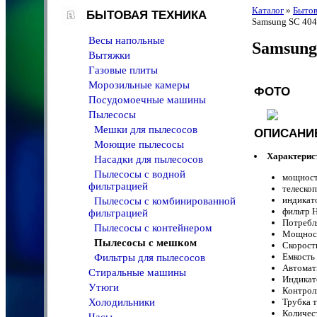
Каталог
»
Бытов
БЫТОВАЯ ТЕХНИКА
Samsung SC 40
Весы напольные
Samsung
Вытяжки
Газовые плиты
Морозильные камеры
ФОТО
Посудомоечные машины
Пылесосы
Мешки для пылесосов
ОПИСАНИ
Моющие пылесосы
Характерис
Насадки для пылесосов
Пылесосы с водной
мощност
фильтрацией
телеско
индикат
Пылесосы с комбинированной
фильтр 
фильтрацией
Потребл
Пылесосы с контейнером
Мощност
Пылесосы с мешком
Скорость
Емкость 
Фильтры для пылесосов
Автомат
Стиральные машины
Индикат
Утюги
Контрол
Трубка 
Холодильники
Количест