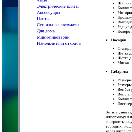
Часы
Ширина 
Электрические плиты
Количес
Аксессуары
Моторны
Промежу
Плиты
Выходно
Сушильные автоматы
Радиус д
Для дома
Поворот
Мини-пивоварни
Насадки
Измельчители отходов
Стандар
Щетка д
Щетка д
Мягкая 
Габариты
Размеры
Размеры
Вес без 
Вес с уп
Количест
Цвет се
Хотите узнать 
информируем на
совершить поку
торговых площ
через интернет